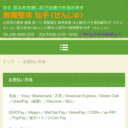
山形市の整体 腰痛 肩こり 骨盤矯正 根本改善 冷え解消 只今最高齢91才 ゴキゴ
キしない安心安全のゆらしの療法 山形市の無痛整体 仙手（せんじゅ）
ご予約は平日午後5時まで
TEL.090-4888-2205
完全予約制 10:00~ 19:00
トップ
›
お支払い方法
お支払い方法
現金／ Visa／Mastercard／JCB／American Express／Diners Club
／UnionPay（銀聯）／Discover／d払い
QUICPay／Alipay+／WeChat Pay／UnionPay／COIN+／au PAY
／PayPay／楽天ペイ／J-Coin Pay